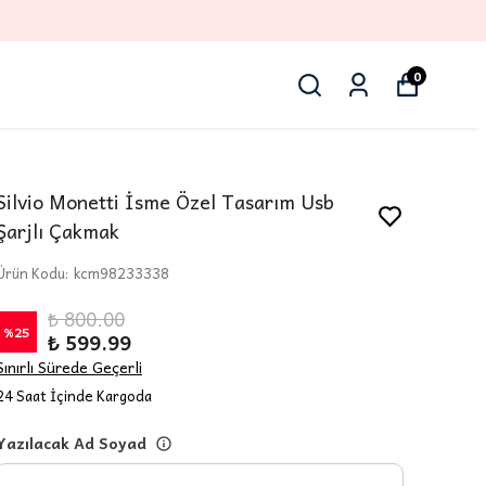
0
Silvio Monetti İsme Özel Tasarım Usb
Şarjlı Çakmak
Ürün Kodu
:
kcm98233338
₺ 800.00
%
25
₺ 599.99
Sınırlı Sürede Geçerli
24 Saat İçinde Kargoda
Yazılacak Ad Soyad