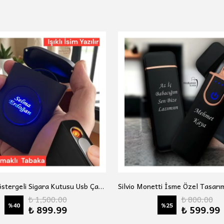
Led Işık Göstergeli Sigara Kutusu Usb Çakmak
₺ 1,500.00
₺ 800.00
%
40
%
25
₺ 899.99
₺ 599.99