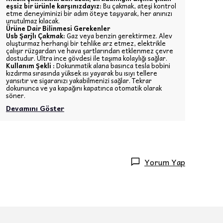
eşsiz bir ürünle karşınızdayız:
Bu çakmak, ateşi kontrol
etme deneyiminizi bir adım öteye taşıyarak, her anınızı
unutulmaz kılacak.
Ürüne Dair Bilinmesi Gerekenler
Usb Şarjlı Çakmak:
Gaz veya benzin gerektirmez. Alev
oluşturmaz herhangi bir tehlike arz etmez, elektrikle
çalışır rüzgardan ve hava şartlarından etklenmez çevre
dostudur. Ultra ince gövdesi ile taşıma kolaylığı sağlar.
Kullanım Şekli :
Dokunmatik alana basınca tesla bobini
kızdırma sırasında yüksek ısı yayarak bu ısıyı tellere
yansıtır ve sigaranızı yakabilmenizi sağlar. Tekrar
dokununca ve ya kapağını kapatınca otomatik olarak
söner.
Devamını Göster
Yorum Yap