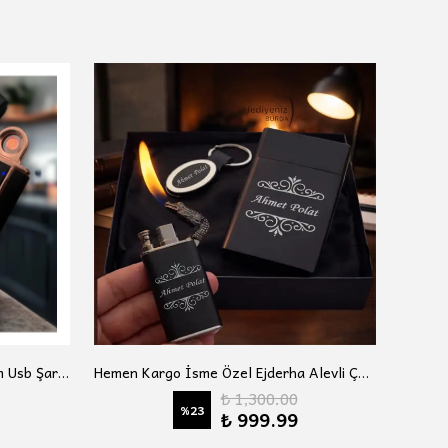
Silvio Monetti İsme Özel Tasarım Usb Şarjlı Çakmak
Hemen Kargo İsme Özel Ejderha Alevli Çakmak Anahtarlık Sıgara Kutusu Lüks Hediye Seti
₺ 1,300.00
%
23
₺ 999.99