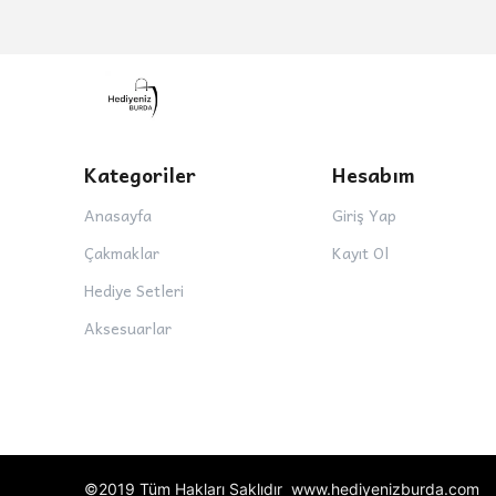
Kategoriler
Hesabım
Anasayfa
Giriş Yap
Çakmaklar
Kayıt Ol
Hediye Setleri
Aksesuarlar
©2019 Tüm Hakları Saklıdır www.hediyenizburda.com