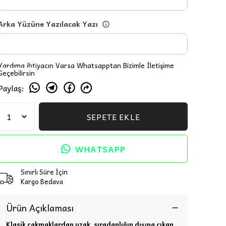
Arka Yüzüne Yazılacak Yazı
Yardıma ihtiyacın Varsa Whatsapptan Bizimle İletişime
Geçebilirsin
Paylaş
:
SEPETE EKLE
WHATSAPP
Sınırlı Süre İçin
Kargo Bedava
Ürün Açıklaması
Klasik çakmaklardan uzak, sıradanlığın dışına çıkan