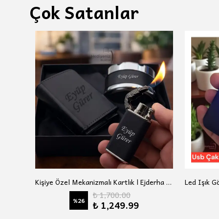
Çok Satanlar
Hemen Kargo Lüks Hediye Paketli Ejderha Alevli Çakmak Cüzdan Kartlık Kemer Tesbih Anahtarlık Babaya Sevgiliye Eşe Arkadaşa Hediye Seti
Kişiye Özel Mekanizmalı Kartlık l Ejderha Alevli Çakmak I Çevirmeli Küllük Hediye Seti
₺ 1,700.00
%
26
₺ 1,249.99