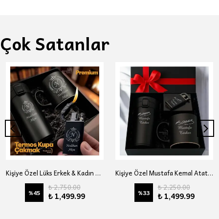
Çok Satanlar
Kişiye Özel Lüks Erkek & Kadın Hediye Seti - Çelik Termos Bardak, Çakmak, Kupa - Premium Hediye Paketli
Kişiye Özel Mustafa Kemal Atatürk Temalı Çelik Termos Çakmak Kupa Bardak Lüks Hediye Seti
₺ 2,750.00
₺ 2,250.00
%
45
%
33
₺ 1,499.99
₺ 1,499.99