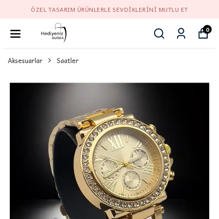
ÖZEL TASARIM ÜRÜNLERLE SEVDIKLERINI MUTLU ET
0
Aksesuarlar
Saatler