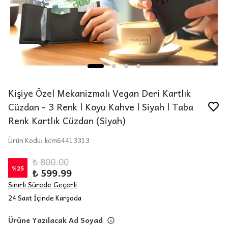
Kişiye Özel Mekanizmalı Vegan Deri Kartlık
Cüzdan - 3 Renk l Koyu Kahve l Siyah l Taba
Renk Kartlık Cüzdan (Siyah)
Ürün Kodu
:
kcm64413313
₺ 800.00
%
25
₺ 599.99
Sınırlı Sürede Geçerli
24 Saat İçinde Kargoda
Ürüne Yazılacak Ad Soyad