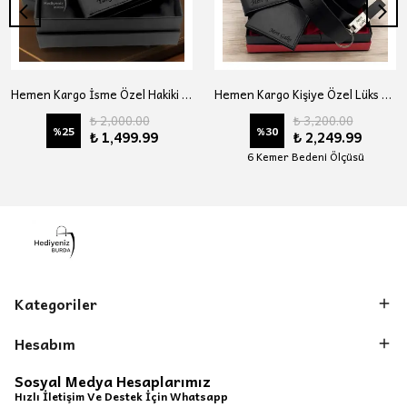
Hemen Kargo İsme Özel Hakiki Deri Cüzdan, Tesbih, Anahtarlık Hediye Seti, Sevgiliye, Eşe, Babaya, Arkadaşa Kişiye Özel Hediye Seti
Hemen Kargo Kişiye Özel Lüks Erkek Hediye Seti Hakiki Deri Kartlık, Cüzdan, Kemer, Çakmak, Anahtarlık, Kravat
₺ 2,000.00
₺ 3,200.00
%
25
%
30
₺ 1,499.99
₺ 2,249.99
6 Kemer Bedeni Ölçüsü
Kategoriler
Hesabım
Sosyal Medya Hesaplarımız
Hızlı İletişim Ve Destek İçin Whatsapp