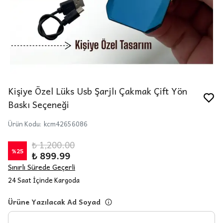
Kişiye Özel Lüks Usb Şarjlı Çakmak Çift Yön
Baskı Seçeneği
Ürün Kodu
:
kcm42656086
₺ 1,200.00
%
25
₺ 899.99
Sınırlı Sürede Geçerli
24 Saat İçinde Kargoda
Ürüne Yazılacak Ad Soyad