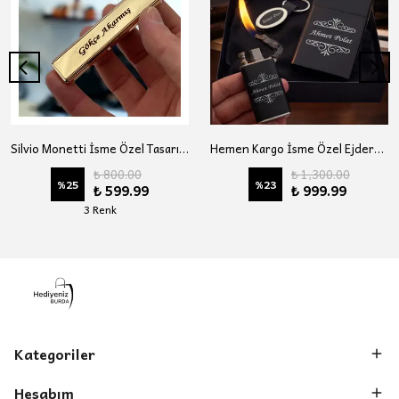
Silvio Monetti İsme Özel Tasarım Usb Şarjlı Çakmak (Antrasit)
Hemen Kargo İsme Özel Ejderha Alevli Çakmak Anahtarlık Sıgara Kutusu Lüks Hediye Seti
₺ 800.00
₺ 1,300.00
%
25
%
23
₺ 599.99
₺ 999.99
3 Renk
Kategoriler
Hesabım