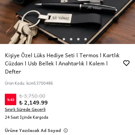
Kişiye Özel Lüks Hediye Seti l Termos l Kartlık
Cüzdan l Usb Bellek l Anahtarlık l Kalem l
Defter
Ürün Kodu
:
kcm53700486
₺ 3,750.00
%
43
₺ 2,149.99
Sınırlı Sürede Geçerli
24 Saat İçinde Kargoda
Ürüne Yazılacak Ad Soyad