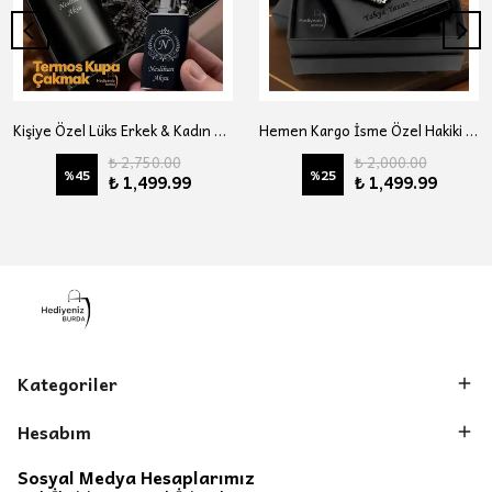
Kişiye Özel Lüks Erkek & Kadın Hediye Seti - Çelik Termos Bardak, Çakmak, Kupa - Premium Hediye Paketli
Hemen Kargo İsme Özel Hakiki Deri Cüzdan, Tesbih, Anahtarlık Hediye Seti, Sevgiliye, Eşe, Babaya, Arkadaşa Kişiye Özel Hediye Seti
₺ 2,750.00
₺ 2,000.00
%
45
%
25
₺ 1,499.99
₺ 1,499.99
Kategoriler
Hesabım
Sosyal Medya Hesaplarımız