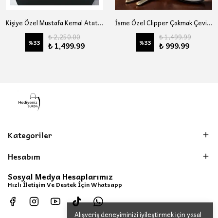
Kişiye Özel Mustafa Kemal Atatürk Temalı Çelik Termos Çakmak Kupa Bardak Lüks Hediye Seti
İsme Özel Clipper Çakmak Çevirmeli Küllük Anahtarlık Hediye Seti l Özel Kutulu ve Hediye Paketli
₺ 2,250.00
₺ 1,499.99
%
33
%
33
₺ 1,499.99
₺ 999.99
Kategoriler
Hesabım
Sosyal Medya Hesaplarımız
Hızlı İletişim Ve Destek İçin Whatsapp
Alışveriş deneyiminizi iyileştirmek için yasal